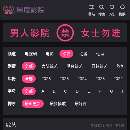
导航
搜索
换肤
频道
电视剧
电影
综艺
动漫
伦理
剧情
全部
大陆综艺
港台综艺
日韩综艺
欧美综
年份
全部
2026
2025
2024
2023
2022
字母
全部
A
B
C
D
E
F
G
H
排序
最近更新
最多播放
最好评
综艺
共
3882
个视频 · 第1页