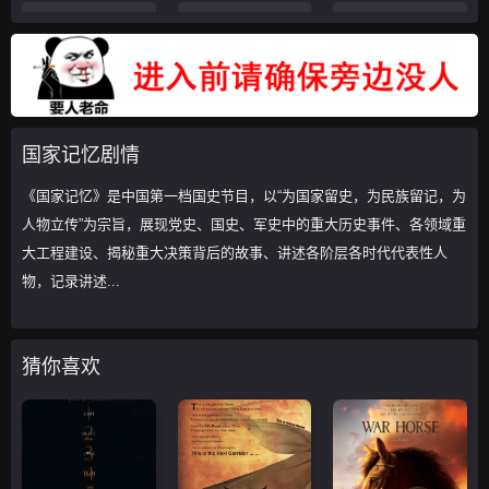
第20191008集
第20191011集
第20191014集
第20191015集
第20191016集
第20191019集
第20191104集
第20191105集
第20191106集
国家记忆剧情
第20191109集
第20191111集
第20191112集
《国家记忆》是中国第一档国史节目，以“为国家留史，为民族留记，为
第20191113集
第20191114集
第20191115集
人物立传”为宗旨，展现党史、国史、军史中的重大历史事件、各领域重
大工程建设、揭秘重大决策背后的故事、讲述各阶层各时代代表性人
第20191118集
第20191119集
第20191120集
物，记录讲述...
第20191121集
第20191122集
第20191125集
第20191127集
第20191128集
第20191129集
猜你喜欢
第20191202集
第20191203集
第20191204集
第20191205集
第20191206集
第20191216集