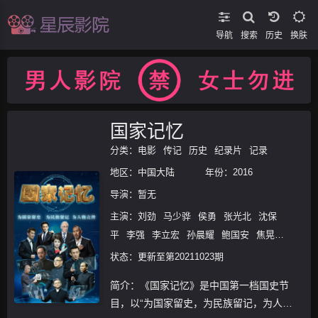
导航
搜索
换肤
国家记忆
分类：
电影
传记
历史
纪录片
记录
地区：
中国大陆
年份：
2016
导演：
暂无
主演：
刘劲
马少骅
侯勇
张光北
沈保
平
李强
李立宏
孙晨耀
鲍国安
焦晃
卢勇
桑晨
状态：更新至第20211023期
简介：《国家记忆》是中国第一档国史节
目，以“为国家留史，为民族留记，为人物