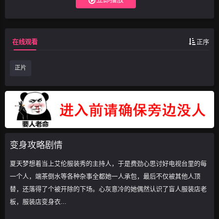
最后不仅被其他人顶替，还落得了个被开除
的下场。心灰意冷的她偶然认识了盲人服装
店老板，服装店变身衣
在线观看
正序
正片
变身攻略剧情
夏天梦想着当上艾伦服装秀的主持人，于是费劲心思讨好电视台里的每
一个人，端茶倒水等各种杂事全都她一人承包，最后不仅被其他人顶
替，还落得了个被开除的下场。心灰意冷的她偶然认识了盲人服装店老
板，服装店变身衣...