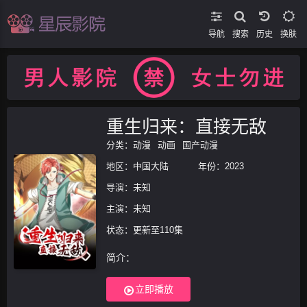
导航
搜索
换肤
重生归来：直接无敌
分类：
动漫
动画
国产动漫
地区：
中国大陆
年份：
2023
导演：未知
主演：未知
状态：更新至110集
简介：
立即播放