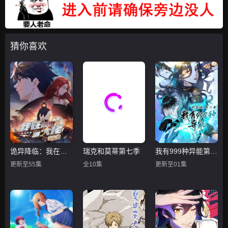
第25集
第26集
第27集
第28集
第29集
第30集
猜你喜欢
第31集
第32集
第33集
第34集
第35集
第36集
第37集
第38集
第39集
第40集
第41集
第42集
第43集
第44集
第45集
诡异降临：我在末世当大佬
瑞克和莫蒂第七季
我有999种异能第二季
第46集
第47集
第48集
更新至55集
全10集
更新至01集
第49集
第50集
第51集
第52集
第53集
第54集
第55集
第56集
第57集