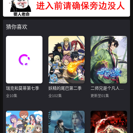
第25集
第26集
第27集
第28集
第29集
第30集
猜你喜欢
第31集
第32集
第33集
第34集
第35集
第36集
第37集
第38集
第39集
第40集
第41集
第42集
第43集
第44集
第45集
瑞克和莫蒂第七季
妖精的尾巴第二季
二师兄是个凡人却很强
第46集
第47集
第48集
全10集
全102集
更新至01集
第49集
第50集
第51集
第52集
第53集
第54集
第55集
第56集
第57集