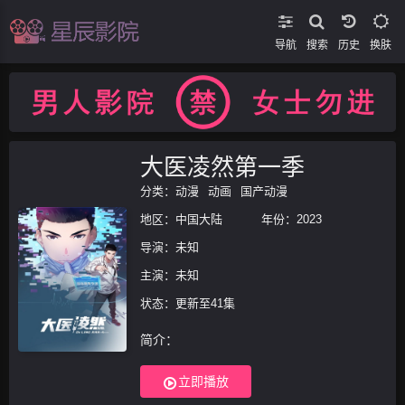
导航
搜索
换肤
大医凌然第一季
分类：
动漫
动画
国产动漫
地区：
中国大陆
年份：
2023
导演：未知
主演：未知
状态：更新至41集
简介：
立即播放